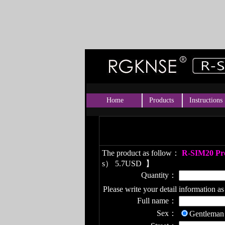
Home
Products
Instructions
The product as follow：
R-SIM20 Pr
s） 5.7USD
】
Quantity：
Please write your detail information as
Full name：
Sex：
Gentleman