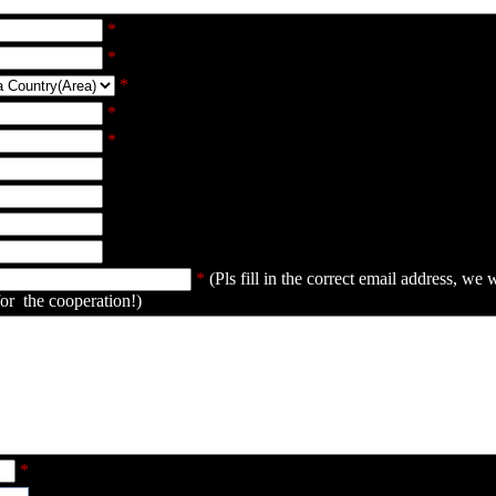
*
*
*
*
*
*
(Pls fill in the correct email address, we 
for the cooperation!)
*