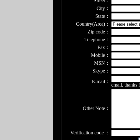
Street：
City：
State：
Country(Area)：
Zip code：
Telephone：
Fax：
Mobile：
MSN：
Skype：
E-mail：
email, thanks 
Other Note：
Verification code ：