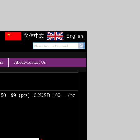
简体中文
English
Please input a keyword
um
About/Contact Us
D
50—99（pcs） 6.2USD
100—（pc