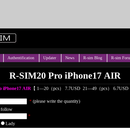
Authentification
Updater
News
R-sim Blog
R-sim For
R-SIM20 Pro iPhone17 AIR
o iPhone17 AIR
【
1—20（pcs） 7.7USD
21—49（pcs） 6.7US
*
(please write the quantity)
 follow
*
Lady