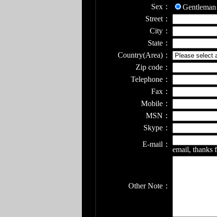
Sex：
Gentleman
Street：
City：
State：
Country(Area)：
Zip code：
Telephone：
Fax：
Mobile：
MSN：
Skype：
E-mail：
email, thanks 
Other Note：