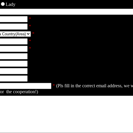
Lady
*
*
*
*
*
*
(Pls fill in the correct email address, we 
for the cooperation!)