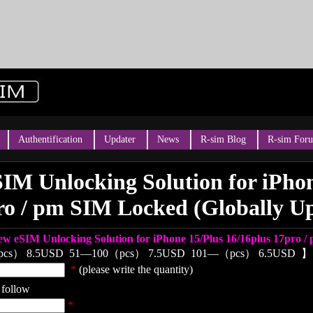
Authentification
Updater
News
R-sim Blog
R-sim For
M Unlocking Solution for iPhon
ro / pm SIM Locked (Globally U
w eSIM Unlocking Solution for iPhone 15/Plus 16/16plus 17pro /
pcs） 8.5USD
51—100（pcs） 7.5USD
101—（pcs） 6.5USD
】
*
(please write the quantity)
 follow
*