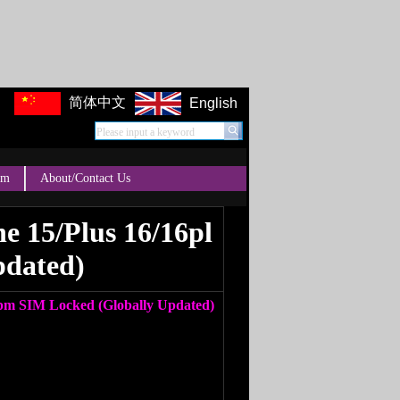
简体中文
English
Please input a keyword
um
About/Contact Us
e 15/Plus 16/16pl
pdated)
 pm SIM Locked (Globally Updated)