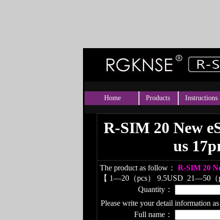
Home
Products
Instructions
R-SIM 20 New eSI
us 17p
The product as follow：
R-SIM 20 Ne
【
1—20（pcs） 9.5USD
21—50（
Quantity：
Please write your detail information as
Full name：