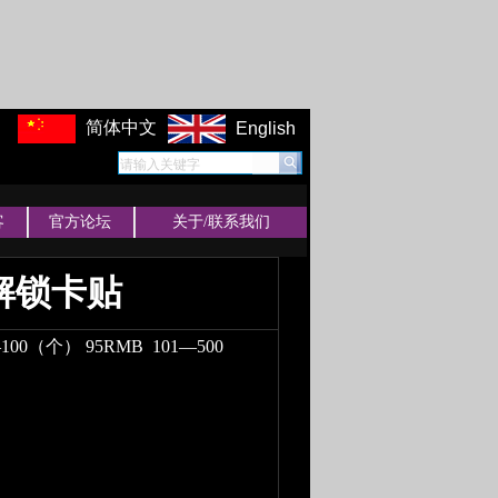
简体中文
English
请输入关键字
客
官方论坛
关于/联系我们
锁解锁卡贴
—100（个） 95RMB
101—500