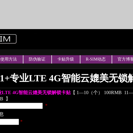
使用方法
防伪验证
卡贴升级
R-SIM动态
官方博
M11+专业LTE 4G智能云媲美无
+专业LTE 4G智能云媲美无锁解锁卡贴
【
1—10（个） 100RMB
11
MB
】
*
息
*