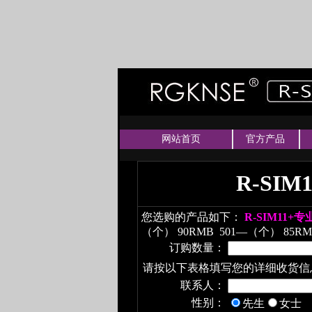
网站首页
官方产品
R-SI
您选购的产品如下：
R-SIM11
（个） 90RMB
501—（个） 85R
订购数量：
请按以下表格填写您的详细收货信
联系人：
性别：
先生
女士