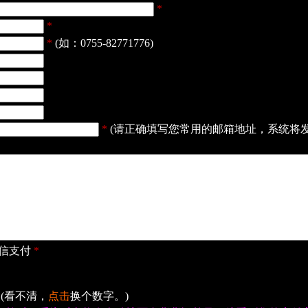
*
*
*
(如：0755-82771776)
*
(请正确填写您常用的邮箱地址，系统将
信支付
*
(看不清，
点击
换个数字。)